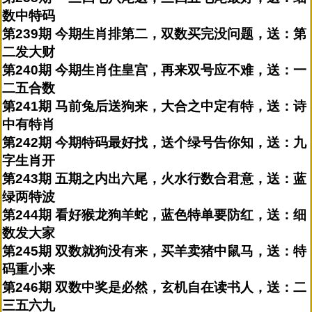
数中特码
第239期 今期生肖排第二，双数买完没问题，送：第
二发大财
第240期 今期生肖住皇宫，再来双号应不难，送：一
二五合数
第241期 马前兔后送狗来，大合之中定有特，送：诗
中有特肖
第242期 今期特码最好找，送个绿号告你知，送：九
字生肖开
第243期 五期之内出六尾，火水行数合君意，送：蓝
绿两特波
第244期 看好猴龙狗羊蛇，蓝色特单要防红，送：细
数发大家
第245期 双数就狗没有来，买羊卖猪中鼠马，送：特
码重小来
第246期 双数中奖是必然，玄机自在读书人，送：二
三五六九