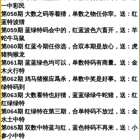
一中彩民
第058期 大数之码等着猜，单数之物任你宰。送：红
蓝特波猜
第059期 蓝绿特码会中的，红蓝波色六畜开，送：羊
蛇牛马鼠
第060期 红蓝今期任你选，合双本期是放心，送：虎
猪狗猴龙
第061期 蓝蓝绿色均可以，单数特码有商量。送：金
木火行特
第062期 鸡马猪猴应爲杀，单数中奖是好事。送：红
绿特码到
第063期 大数看特也好猜，蓝蓝绿绿牛蛇猪，送：红
红绿绿特
第064期 红绿特在第三期，合单特码不放过，送：金
水土中特
第065期 双数中特蓝与红，蓝色特码不再来，送：小
参小中特