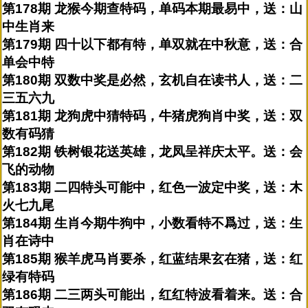
第178期 龙猴今期查特码，单码本期最易中，送：山
中生肖来
第179期 四十以下都有特，单双就在中秋意，送：合
单会中特
第180期 双数中奖是必然，玄机自在读书人，送：二
三五六九
第181期 龙狗虎中猜特码，牛猪虎狗肖中奖，送：双
数有码猜
第182期 铁树银花送英雄，龙凤呈祥庆太平。送：会
飞的动物
第183期 二四特头可能中，红色一波定中奖，送：木
火七九尾
第184期 生肖今期牛狗中，小数看特不爲过，送：生
肖在诗中
第185期 猴羊虎马肖要杀，红蓝结果玄在猪，送：红
绿有特码
第186期 二三两头可能出，红红特波看着来。送：合