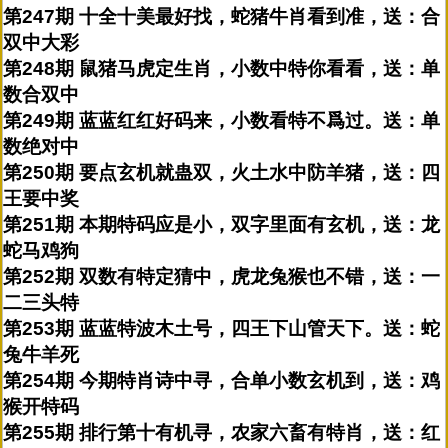
第247期 十全十美最好找，蛇猪牛肖看到准，送：合
双中大彩
第248期 鼠猪马虎定生肖，小数中特你看看，送：单
数合双中
第249期 蓝蓝红红好码来，小数看特不爲过。送：单
数绝对中
第250期 要点玄机就蛊双，火土水中防羊猪，送：四
王要中奖
第251期 本期特码应是小，双字里面有玄机，送：龙
蛇马鸡狗
第252期 双数有特定猜中，虎龙兔猴也不错，送：一
二三头特
第253期 蓝蓝特波木土号，四王下山管天下。送：蛇
兔牛羊死
第254期 今期特肖诗中寻，合单小数玄机到，送：鸡
猴开特码
第255期 排行第十有机寻，农家六畜有特肖，送：红