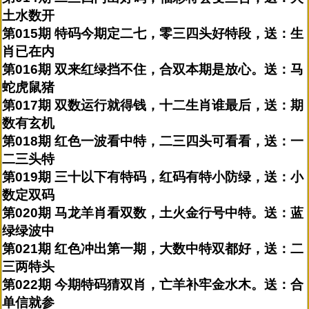
土水数开
第015期 特码今期定二七，零三四头好特段，送：生
肖已在内
第016期 双来红绿挡不住，合双本期是放心。送：马
蛇虎鼠猪
第017期 双数运行就得钱，十二生肖谁最后，送：期
数有玄机
第018期 红色一波看中特，二三四头可看看，送：一
二三头特
第019期 三十以下有特码，红码有特小防绿，送：小
数定双码
第020期 马龙羊肖看双数，土火金行号中特。送：蓝
绿绿波中
第021期 红色冲出第一期，大数中特双都好，送：二
三两特头
第022期 今期特码猜双肖，亡羊补牢金水木。送：合
单信就参