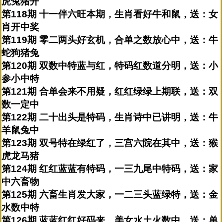
虎兔猪开
第118期 十一伴六旺本期，生肖看好牛和鼠，送：女
肖开中奖
第119期 零二两头好玄机，合单之数放心中，送：牛
蛇狗猪兔
第120期 双数中特蓝与红，特码红数道分明，送：小
参小中特
第121期 合单会来不用疑，红红绿绿上期联，送：双
数一定中
第122期 二十出头是特码，生肖诗中已讲明，送：牛
羊鼠兔中
第123期 双号特在绿红了，三宫六院在其中，送：猴
虎龙马猪
第124期 红红蓝蓝有特码，一三九尾中特码，送：家
中六畜物
第125期 六畜生肖发大家，一二三头蓝绿特，送：金
水数中特
第126期 蓝蓝红红好码来，美女水土火数中，送：单