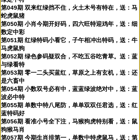
第049期 双来红绿挡不住，火土木号有特在，送：马
蛇虎鼠猪
第050期 小肖今期开好码，四六旺特迎鸡年，送：细
数定中彩
第051期 红绿特码小看它，子午相冲出特码，送：牛
马虎鼠狗
第052期 绿色参码疑双合，不吃五谷吃青草。送：蓝
与绿看特
第053期 零一二头买蓝红，草原之上有玄机，送：还
是六畜中
第054期 小数双号必有中，蓝蓝绿波绝对中，送：蓝
波必中特
第055期 单数中特八尾防，单单双双任君选，送：红
蓝特码好
第056期 看准小号全下注，马猴狗虎特别看，送：鼠
狗猴马肖
第057期 今期生肖排第一，单数中特虎鼠马，送：第