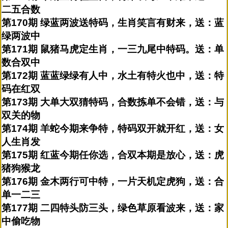
二五合数
第170期 绿蓝两波送特码，生肖笑言有财来，送：蓝
绿两波中
第171期 鼠猪马虎定生肖，一三九尾中特码。送：单
数合双中
第172期 蓝蓝绿绿有人中，水土有特火也中，送：特
码在红双
第173期 大单大双猜特码，合数拣单不会错，送：与
双关的物
第174期 羊蛇今期来争特，特码双开就开红，送：女
人生肖发
第175期 红蓝今期任你选，合双本期是放心，送：虎
猪狗猴龙
第176期 金木两行可中特，一片天机定虎狗，送：合
单一二三
第177期 二四特头防三头，绿色草原看波来，送：家
中偷吃物