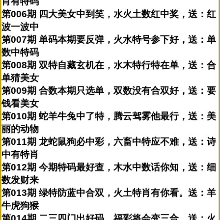
肖有特码
第006期 四大美女中到笑，水火土数红中奖，送：红
波一波中
第007期 单码本期要反弹，火水特号参下好，送：单
数中特码
第008期 双特自藏玄机在，水木特行特在单，送：合
单猜美女
第009期 合数本期只选单，双数没有合双好，送：要
钱看美女
第010期 蛇羊牛兔中了特，腾云驾雾他最行，送：美
丽的动物
第011期 龙蛇鼠狗必中彩，六畜中特应不难，送：诗
中有特肖
第012期 今期特码最好查，木水中数话你知，送：细
数发财来
第013期 绿特防蓝中合双，火土特肖有你看。送：羊
牛虎狗猴
第014期 二三四门出好码，福彩将会变三合，送：火