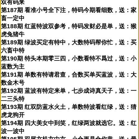
双有码来
第187期 看准小号全下注，特码今期看细数，送：家
畜一定中
第188期 红蓝特波双参考，特码发财必是单，送：猴
虎兔猪牛
第189期 绿波买定有特中，大数特码帮你忙，送：买
六畜中特
第190期 特头本期零三四，小数看特不爲过，送：小
蓝数为主
第191期 单数有特请君查，合数买单买蓝波，送：大
数金木号
第192期 蓝波有特定来单，七步成诗真天子，送：一
二三头特
第193期 红双防蓝水火土，单数特波看红绿，送：猜
虎龙狗开
第194期 四大美女中到笑，红绿两波就选它。送：红
波一波中