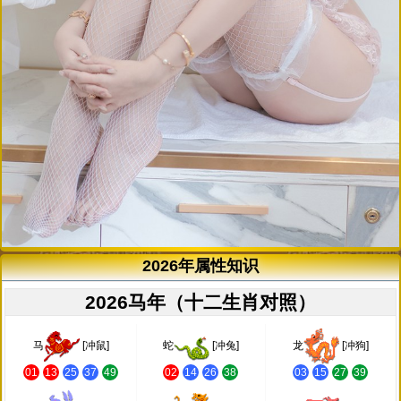
2026年属性知识
2026马年（十二生肖对照）
马
[冲鼠]
蛇
[冲兔]
龙
[冲狗]
01
13
25
37
49
02
14
26
38
03
15
27
39