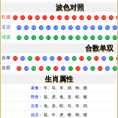
波色对照
红波
01
02
07
08
12
13
18
19
23
24
29
30
34
35
蓝波
03
04
09
10
14
15
20
25
26
31
36
37
41
42
绿波
05
06
11
16
17
21
22
27
28
32
33
38
39
43
合数单双
合单
01
03
05
07
09
10
12
14
16
18
21
23
25
27
合双
02
04
06
08
11
13
15
17
19
20
22
24
26
28
生肖属性
家禽：
牛、马、羊、鸡、狗、猪
野兽：
鼠、虎、兔、龙、蛇、猴
吉美：
兔、龙、蛇、马、羊、鸡
凶丑：
鼠、牛、虎、猴、狗、猪