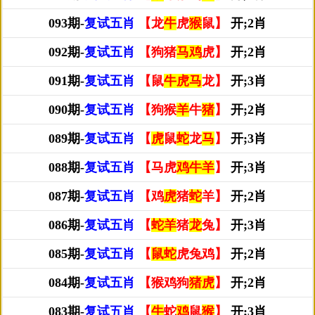
093期-
复试五肖
【龙
牛
虎
猴
鼠】
开;2肖
092期-
复试五肖
【狗猪
马鸡
虎】
开;2肖
091期-
复试五肖
【鼠
牛虎马
龙】
开;3肖
090期-
复试五肖
【狗猴
羊
牛
猪
】
开;2肖
089期-
复试五肖
【
虎
鼠
蛇
龙
马
】
开;3肖
088期-
复试五肖
【马虎
鸡牛羊
】
开;3肖
087期-
复试五肖
【鸡
虎
猪
蛇
羊】
开;2肖
086期-
复试五肖
【
蛇羊
猪
龙
兔】
开;3肖
085期-
复试五肖
【
鼠蛇
虎兔鸡】
开;2肖
084期-
复试五肖
【猴鸡狗
猪虎
】
开;2肖
083期-
复试五肖
【
牛
蛇
鸡
鼠
猴
】
开;3肖