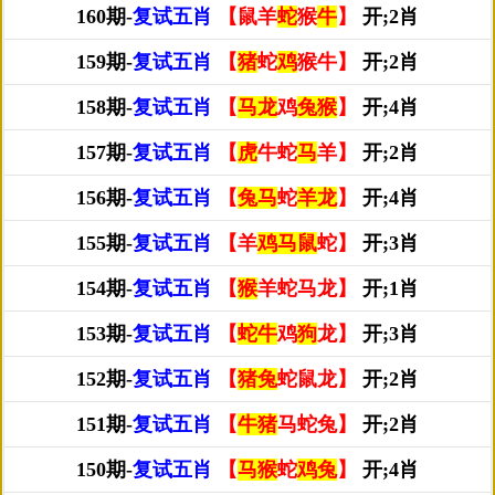
160期-
复试五肖
【鼠羊
蛇
猴
牛
】
开;2肖
159期-
复试五肖
【
猪
蛇
鸡
猴牛】
开;2肖
158期-
复试五肖
【
马龙
鸡
兔猴
】
开;4肖
157期-
复试五肖
【
虎
牛蛇
马
羊】
开;2肖
156期-
复试五肖
【
兔马
蛇
羊龙
】
开;4肖
155期-
复试五肖
【羊
鸡马鼠
蛇】
开;3肖
154期-
复试五肖
【
猴
羊蛇马龙】
开;1肖
153期-
复试五肖
【
蛇牛
鸡
狗
龙】
开;3肖
152期-
复试五肖
【
猪兔
蛇鼠龙】
开;2肖
151期-
复试五肖
【
牛猪
马蛇兔】
开;2肖
150期-
复试五肖
【
马猴
蛇
鸡兔
】
开;4肖