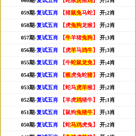
060期-
复试五肖
【蛇猴
虎
猪
鸡
】
开;2肖
059期-
复试五肖
【猪
鼠兔
马蛇】
开;2肖
058期-
复试五肖
【虎
兔狗
龙猴】
开;2肖
057期-
复试五肖
【
牛
羊猪
兔狗
】
开;3肖
056期-
复试五肖
【虎
羊
马
鸡牛
】
开;3肖
055期-
复试五肖
【牛
蛇鼠龙免
】
开;4肖
054期-
复试五肖
【
猴
虎兔蛇
猪
】
开;2肖
053期-
复试五肖
【蛇马
虎羊
猴】
开;2肖
052期-
复试五肖
【羊虎
鸡
猪牛】
开;1肖
051期-
复试五肖
【鼠狗
兔猪牛
】
开;3肖
050期-
复试五肖
【蛇
马鸡
虎兔】
开;2肖