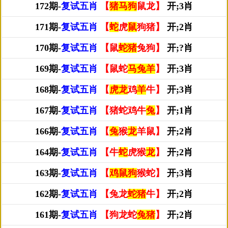
172期-
复试五肖
【
猪马狗
鼠龙】
开;3肖
171期-
复试五肖
【
蛇
虎
鼠
狗猪】
开;2肖
170期-
复试五肖
【鼠
蛇猪
兔狗】
开;?肖
169期-
复试五肖
【鼠蛇
马兔羊
】
开;3肖
168期-
复试五肖
【
虎龙
鸡
羊
牛】
开;3肖
167期-
复试五肖
【猪蛇鸡牛
兔
】
开;1肖
166期-
复试五肖
【
兔
猴
龙
羊鼠】
开;2肖
164期-
复试五肖
【牛
蛇
虎猴
龙
】
开;2肖
163期-
复试五肖
【
鸡鼠狗
猴蛇】
开;3肖
162期-
复试五肖
【兔龙
蛇猪
牛】
开;2肖
161期-
复试五肖
【狗龙蛇
兔猪
】
开;2肖