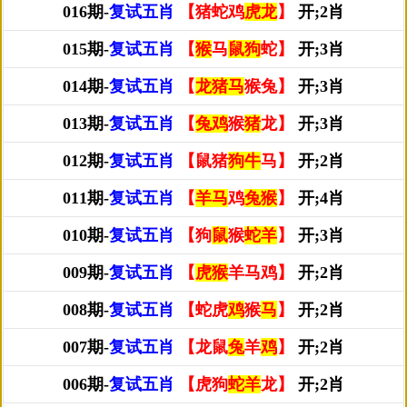
016期-
复试五肖
【猪蛇鸡
虎龙
】
开;2肖
015期-
复试五肖
【
猴
马
鼠狗
蛇】
开;3肖
014期-
复试五肖
【
龙猪马
猴兔】
开;3肖
013期-
复试五肖
【
兔鸡
猴
猪
龙】
开;3肖
012期-
复试五肖
【鼠猪
狗牛
马】
开;2肖
011期-
复试五肖
【
羊马
鸡
兔猴
】
开;4肖
010期-
复试五肖
【狗
鼠
猴
蛇羊
】
开;3肖
009期-
复试五肖
【
虎猴
羊马鸡】
开;2肖
008期-
复试五肖
【蛇虎
鸡
猴
马
】
开;2肖
007期-
复试五肖
【龙鼠
兔
羊
鸡
】
开;2肖
006期-
复试五肖
【虎狗
蛇羊
龙】
开;2肖