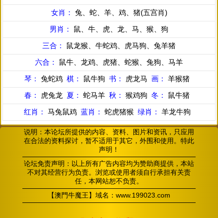
女肖：
兔、蛇、羊、鸡、猪(五宫肖)
男肖：
鼠、牛、虎、龙、马、猴、狗
三合：
鼠龙猴、牛蛇鸡、虎马狗、兔羊猪
六合：
鼠牛、龙鸡、虎猪、蛇猴、兔狗、马羊
琴：
兔蛇鸡
棋：
鼠牛狗
书：
虎龙马
画：
羊猴猪
春：
虎兔龙
夏：
蛇马羊
秋：
猴鸡狗
冬：
鼠牛猪
红肖：
马兔鼠鸡
蓝肖：
蛇虎猪猴
绿肖：
羊龙牛狗
说明：本论坛所提供的内容、资料、图片和资讯，只应用
在合法的资料探讨，暂不适用于其它，外围和使用。特此
声明！
论坛免责声明：以上所有广告内容均为赞助商提供，本站
不对其经营行为负责。浏览或使用者须自行承担有关责
任，本网站恕不负责。
【澳門牛魔王】域名：www.199023.com