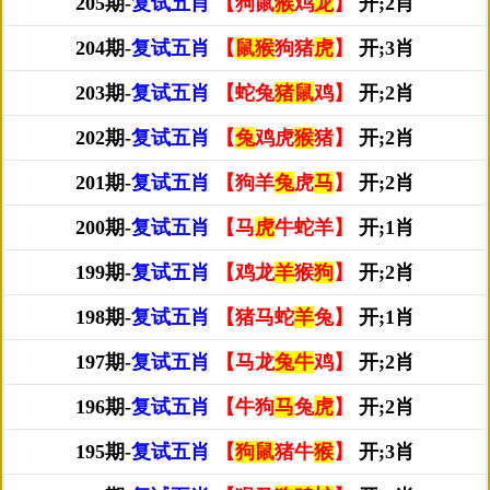
205期-
复试五肖
【狗鼠
猴
鸡
龙
】
开;2肖
204期-
复试五肖
【
鼠猴
狗猪
虎
】
开;3肖
203期-
复试五肖
【蛇兔
猪鼠
鸡】
开;2肖
202期-
复试五肖
【
兔
鸡虎
猴
猪】
开;2肖
201期-
复试五肖
【狗羊
兔
虎
马
】
开;2肖
200期-
复试五肖
【马
虎
牛蛇羊】
开;1肖
199期-
复试五肖
【鸡龙
羊
猴
狗
】
开;2肖
198期-
复试五肖
【猪马蛇
羊
兔】
开;1肖
197期-
复试五肖
【马龙
兔牛
鸡】
开;2肖
196期-
复试五肖
【牛狗
马
兔
虎
】
开;2肖
195期-
复试五肖
【
狗鼠
猪牛
猴
】
开;3肖